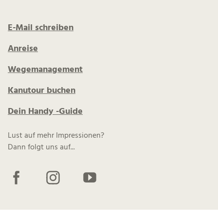
E-Mail schreiben
Anreise
Wegemanagement
Kanutour buchen
Dein Handy -Guide
Lust auf mehr Impressionen?
Dann folgt uns auf...
F
I
Y
a
n
o
c
s
u
e
t
t