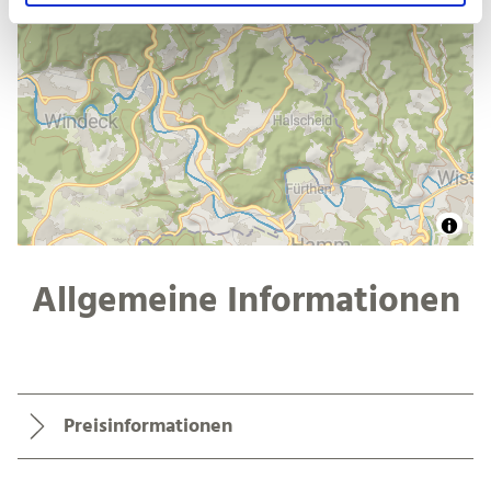
h
l
Allgemeine Informationen
Preisinformationen