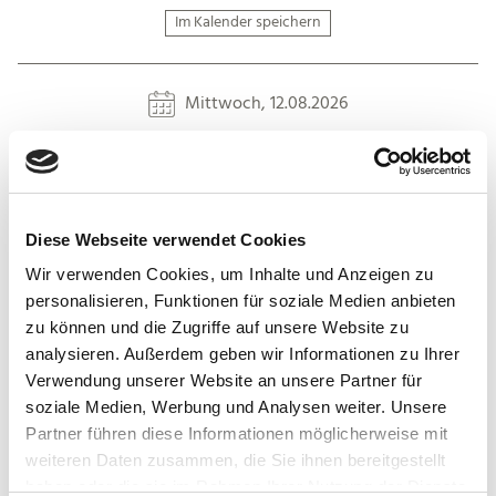
Im Kalender speichern
Mittwoch, 12.08.2026
11:30 bis 13:00 Uhr
Im Kalender speichern
Diese Webseite verwendet Cookies
Weitere Termine laden
Wir verwenden Cookies, um Inhalte und Anzeigen zu
personalisieren, Funktionen für soziale Medien anbieten
zu können und die Zugriffe auf unsere Website zu
analysieren. Außerdem geben wir Informationen zu Ihrer
Verwendung unserer Website an unsere Partner für
soziale Medien, Werbung und Analysen weiter. Unsere
Auf der Karte
Partner führen diese Informationen möglicherweise mit
weiteren Daten zusammen, die Sie ihnen bereitgestellt
Besucherbergwerk Grube Silberhardt
haben oder die sie im Rahmen Ihrer Nutzung der Dienste