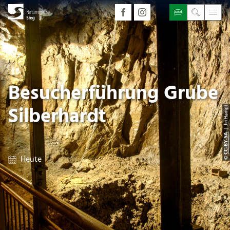
Besucherführung Grube
Silberhardt
| Jiri Hampl
CC-BY-SA
Heute
©